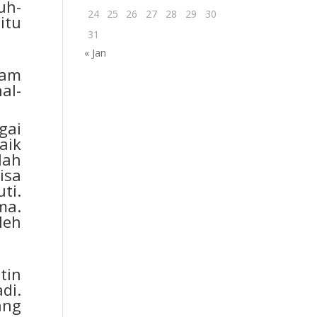
uh-
24
25
26
27
28
29
30
itu
31
« Jan
mam
al-
gai
aik
lah
isa
ti.
ma.
leh
tin
di.
ang