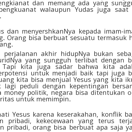
pengkianat dan memang ada yang sungg
pengkuanat walaupun Yudas juga saat 
.
 dan menyershkanNya kepada imam-i
g. Orang bisa berbuat sesuatu termasuk h
uang.
i perjalanan akhir hidupNya bukan seba
ridNya yang sungguh terlibat dengan b
 Tapi kita juga sadar bahwa kita ada
rpotensi untuk menjadi baik tapi juga b
ang kita bisa menjual Yesus yang kita iku
k lagi peduli dengan kepentingan bersa
 money politik, negara bisa ditentukan o
gritas untuk memimpin.
 Yesus karena keserakahan, konflik ba
n pribadi, kekecewaan yang terus terja
 pribadi, orang bisa berbuat apa saja y