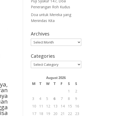
Puji Syukur 147, Doa
Penerangan Roh Kudus
Doa untuk Mereka yang
Menindas Kita
Archives
Archives
Categories
Categories
August 2026
ya,
M
T
W
T
F
S
S
ran
1
2
nya
3
4
5
6
7
8
9
uan
gga
10
11
12
13
14
15
16
isa
17
18
19
20
21
22
23