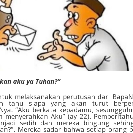
kan aku ya Tuhan?”
uk melaksanakan perutusan dari BapaN
ah tahu siapa yang akan turut berpe
pNya. “Aku berkata kepadamu, sesungguh
n menyerahkan Aku” (ay 22). Pemberitah
njadi sedih dan mereka bingung sehin
an?”. Mereka sadar bahwa setiap orang b