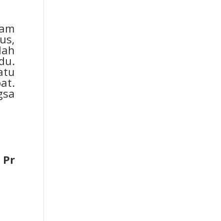
lam
us,
lah
du.
atu
at.
gsa
 Pr