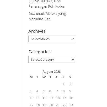
Puji Syukur 147, Doa
Penerangan Roh Kudus
Doa untuk Mereka yang
Menindas Kita
Archives
Archives
Categories
Categories
August 2026
M
T
W
T
F
S
S
1
2
3
4
5
6
7
8
9
10
11
12
13
14
15
16
17
18
19
20
21
22
23